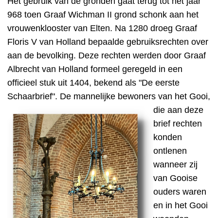
Het gebruik van de gronden gaat terug tot het jaar
968 toen Graaf Wichman II grond schonk aan het
vrouwenklooster van Elten. Na 1280 droeg Graaf
Floris V van Holland bepaalde gebruiksrechten over
aan de bevolking. Deze rechten werden door Graaf
Albrecht van Holland formeel geregeld in een
officieel stuk uit 1404, bekend als "De eerste
Schaarbrief". De mannelijke bewoners van het
Gooi,
die aan deze
brief rechten
konden
ontlenen
wanneer zij
van Gooise
ouders waren
en in het Gooi