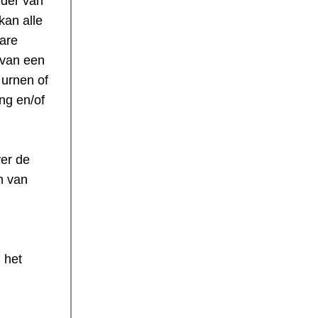
der van
kan alle
bare
 van een
 urnen of
ng en/of
ver de
en van
 het