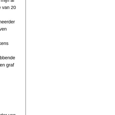
rmijn af
e van 20
eheerder
even
lkens
ebbende
en graf