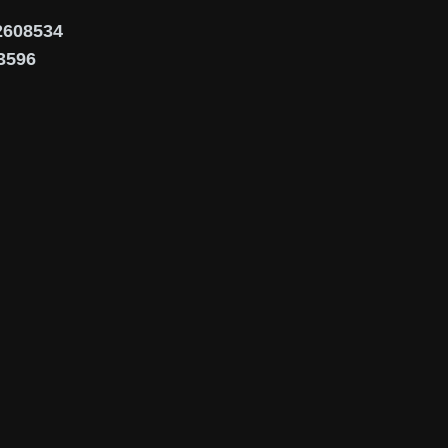
02608534
3596