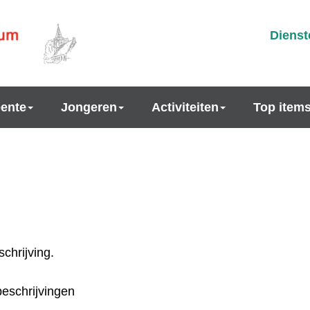
Dienst
ente
Jongeren
Activiteiten
Top item
chrijving.
beschrijvingen