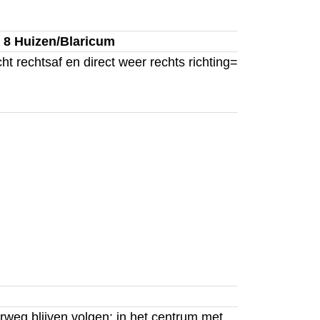
g 8 Huizen/Blaricum
cht rechtsaf en direct weer rechts richting=
weg blijven volgen; in het centrum met