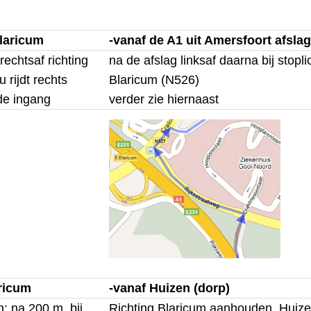
Blaricum
-vanaf de A1 uit Amersfoort afsla
rechtsaf richting
na de afslag linksaf daarna bij stopli
 rijdt rechts
Blaricum (N526)
de ingang
verder zie hiernaast
aricum
-vanaf Huizen (dorp)
n; na 200 m. bij
Richting Blaricum aanhouden, Huizer