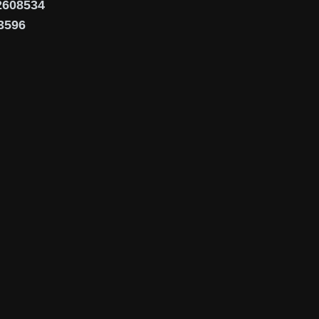
02608534
3596