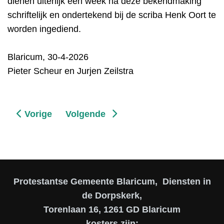
dienen uiterlijk één week na deze bekendmaking
schriftelijk en ondertekend bij de scriba Henk Oort te
worden ingediend.
Blaricum, 30-4-2026
Pieter Scheur en Jurjen Zeilstra
Vorig artikel: "save" donderdag 10 september 20
Volgende artikel: Visitatie
Vorige
Volgende
Protestantse Gemeente Blaricum, Diensten in
de Dorpskerk,
Torenlaan 16, 1261 GD Blaricum
kosters zijn: