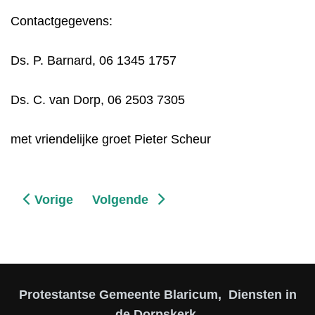
Contactgegevens:
Ds. P. Barnard, 06 1345 1757
Ds. C. van Dorp, 06 2503 7305
met vriendelijke groet Pieter Scheur
Vorig artikel: Films in 2025 en 2026 in de Dorpsk
Volgende artikel: Vanaf 1 juli 2025 V
Vorige
Volgende
Protestantse Gemeente Blaricum, Diensten in
de Dorpskerk,