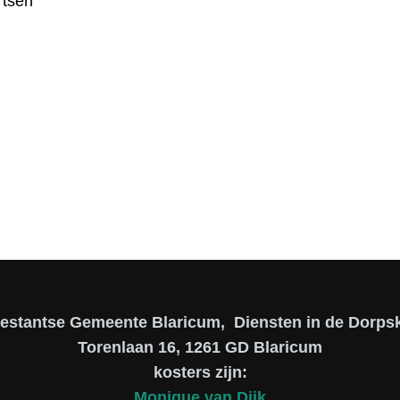
rtsen
ter Gerbrand Miltenburg
testantse Gemeente Blaricum, Diensten in de Dorpsk
Torenlaan 16, 1261 GD Blaricum
kosters zijn:
Monique van Dijk